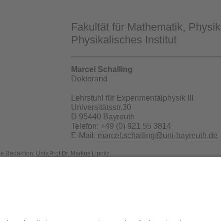
Fakultät für Mathematik, Physik
Physikalisches Institut
Marcel Schalling
Doktorand
Lehrstuhl für Experimentalphysik III
Universitätsstr.30
D 95440 Bayreuth
Telefon: +49 (0) 921 55 3814
E-Mail:
marcel.schalling@uni-bayreuth.de
die Redaktion:
Univ.Prof.Dr. Markus Lippitz
Datenschutz / Disclaimer
Impressum
H