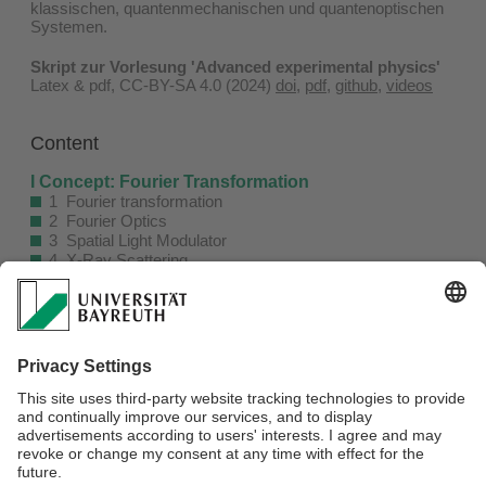
klassischen, quantenmechanischen und quantenoptischen
Systemen.
Skript zur Vorlesung 'Advanced experimental physics'
Latex & pdf, CC-BY-SA 4.0 (2024)
doi
,
pdf
,
github
,
videos
Content
I Concept: Fourier Transformation
1 Fourier transformation
2 Fourier Optics
3 Spatial Light Modulator
4 X-Ray Scattering
II Concept: Hybridization
5 Hybridization in classical systems
6 Hybridization of quantum mechanical systems
7 Hybridization of quantum optical systems
III Example: All Together
8 Lattice of plasmonic particles