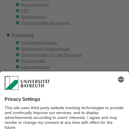
Messmethoden
FEP
Spectroscopy
Experimentelle Astrophysik
Forschung
Nahfeldmikroskopie
Nichtlineare Spektroskopie
Quantenemitter für die Plasmonik
Quantenoptik
Laboreindrücke
PrintedLabs
Publikationen
Abschlussarbeiten
Vorlesungsskripte
Offene Stellen
Kontakt