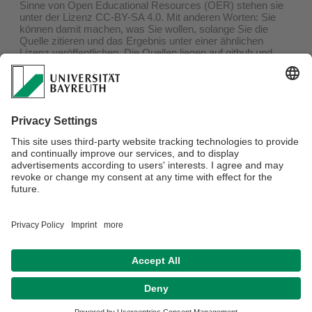
Sinne von Open Educational Resources (OER) stehen sie
unter der Lizenz CC-BY-SA 4.0. Mit anderen Worten: Sie
können damit machen, was Sie wollen, solange Sie die
Quelle zitieren und das Ergebnis unter einer ähnlichen
Lizenz veröffentlichen. Die Quellen liegen auf
github
und
sind in
oersi
indiziert.
In unregelmäßigen Abständen wird eine Version am Ende
der Vorlesung auf
zenodo
archiviert. Wenn Sie gerade an
einer dieser Vorlesungen teilnehmen, ist es besser, die
Version zu verwenden, die im E-Learning-System verlinkt
ist, da diese wahrscheinlich aktueller oder zumindest besser
auf die Vorlesung abgestimmt ist.
Verantwortlich für die Redaktion:
Univ.Prof.Dr. Markus Lippitz
Datenschutz / Disclaimer
Impressum
Hausordnung
Sitemap
Kontakt
Barrierefreiheitserklärung