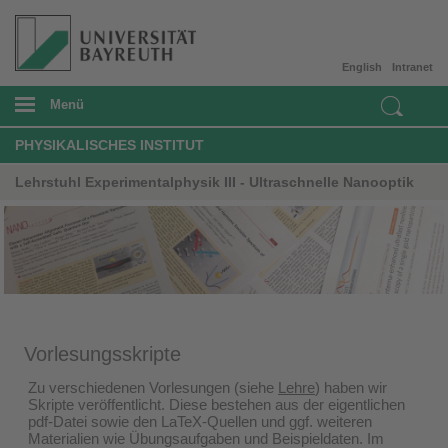
English
Intranet
Menü
PHYSIKALISCHES INSTITUT
Lehrstuhl Experimentalphysik III - Ultraschnelle Nanooptik
Vorlesungsskripte
Zu verschiedenen Vorlesungen (siehe
Lehre
) haben wir
Skripte veröffentlicht. Diese bestehen aus der eigentlichen
pdf-Datei sowie den LaTeX-Quellen und ggf. weiteren
Materialien wie Übungsaufgaben und Beispieldaten. Im