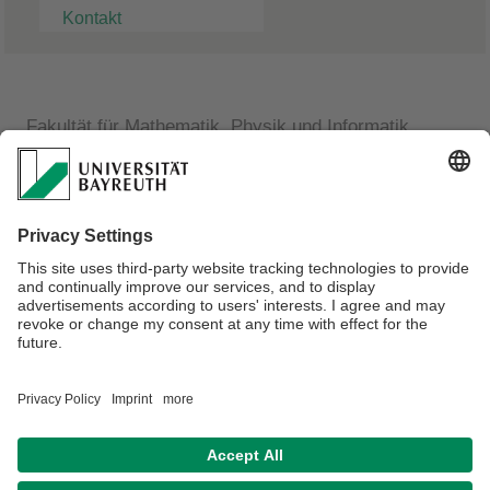
Kontakt
Fakultät für Mathematik, Physik und Informatik
Physikalisches Institut
Tim Pfadenhauer
Master Student
Lehrstuhl für Experimentalphysik III
Universitätstr.30
D 95440 Bayreuth
Verantwortlich für die Redaktion:
Univ.Prof.Dr. Markus Lippitz