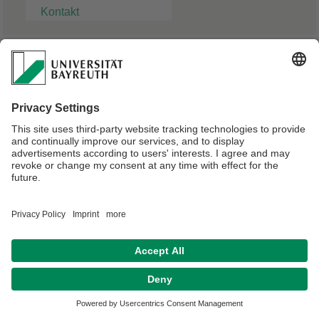
Kontakt
Dr. Gerhard Schaefer
Doktorand
Verantwortlich für die Redaktion:
Univ.Prof.Dr. Markus Lippitz
Datenschutz / Disclaimer
Impressum
Hausordnung
Sitemap
Kontakt
Barrierefreiheitserklärung