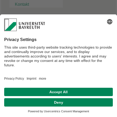
Kontakt
Sebastian Matt
Bachelor-Student
Verantwortlich für die Redaktion:
Angelika Maier-Raithel
Datenschutz / Disclaimer
Impressum
Hausordnung
Sitemap
Kontakt
Barrierefreiheitserklärung