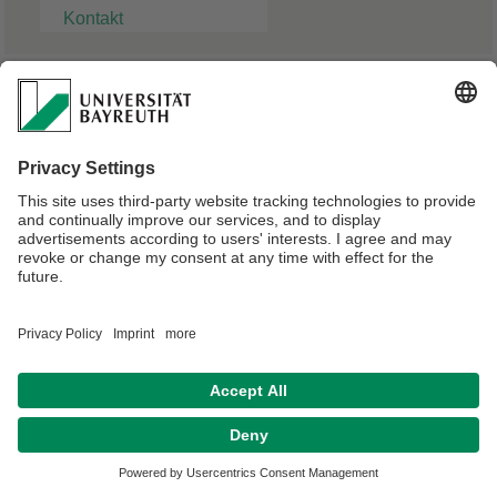
Kontakt
Matthias Brandstetter
Doktorand
Verantwortlich für die Redaktion:
Angelika Maier-Raithel
Datenschutz / Disclaimer
Impressum
Hausordnung
Sitemap
Kontakt
Barrierefreiheitserklärung