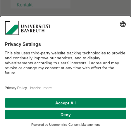
Kontakt
Marvin Berger
Master-Student
Verantwortlich für die Redaktion:
Angelika Maier-Raithel
Datenschutz / Disclaimer
Impressum
Hausordnung
Sitemap
Kontakt
Barrierefreiheitserklärung