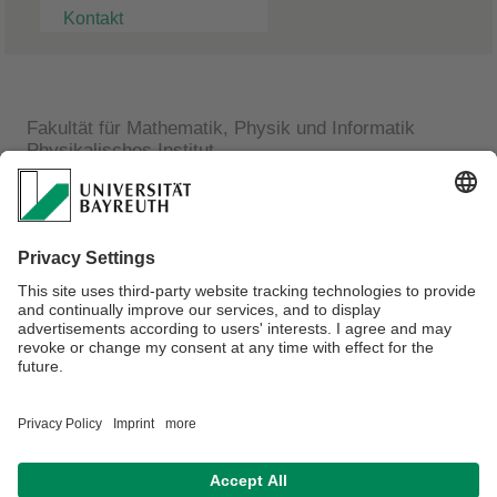
Kontakt
Fakultät für Mathematik, Physik und Informatik
Physikalisches Institut
Kai-Jonathan Kuhn
Bachelor-Student
Lehrstuhl für Experimentalphysik III
Universitätstr.30
D 95440 Bayreuth
E-Mail:
Kai-Jonathan.Kuhn@uni-bayreuth.de
Verantwortlich für die Redaktion:
Angelika Maier-Raithel