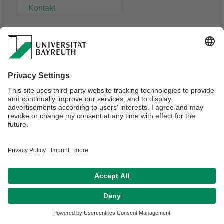
Kontakt
Julian Alin
Bachelor-Student
Verantwortlich für die Redaktion:
Angelika Maier-Raithel
Datenschutz / Disclaimer
Impressum
Hausordnung
Sitemap
Kontakt
Barrierefreiheitserklärung