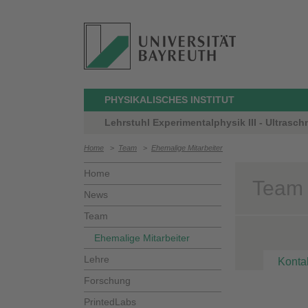
PHYSIKALISCHES INSTITUT
Lehrstuhl Experimentalphysik III - Ultrasch
Home
>
Team
>
Ehemalige Mitarbeiter
Home
Team 
News
Team
Ehemalige Mitarbeiter
Lehre
Konta
Forschung
PrintedLabs