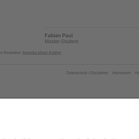
Fabian Paul
Master-Student
die Redaktion:
Angelika Maier-Raithel
Datenschutz / Disclaimer
Impressum
H