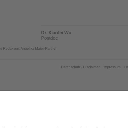
Dr. Xiaofei Wu
Postdoc
die Redaktion:
Angelika Maier-Raithel
Datenschutz / Disclaimer
Impressum
H