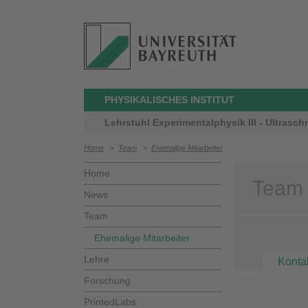
PHYSIKALISCHES INSTITUT
Lehrstuhl Experimentalphysik III - Ultrasch
Home
>
Team
>
Ehemalige Mitarbeiter
Home
Team 
News
Team
Ehemalige Mitarbeiter
Lehre
Konta
Forschung
PrintedLabs