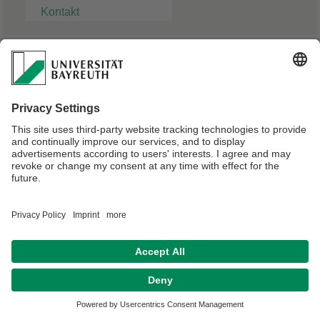
Kontakt
Dr. Markus Pfeiffer
Doktorand
Verantwortlich für die Redaktion:
Angelika Maier-Raithel
Datenschutz / Disclaimer
Impressum
Hausordnung
Sitemap
Kontakt
Barrierefreiheitserklärung