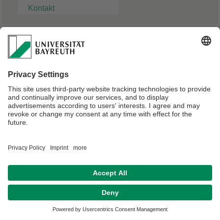
Kontakt
Dr. Jonas Albert
Doktorand
Verantwortlich für die Redaktion:
Angelika Maier-Raithel
Datenschutz / Disclaimer
Impressum
Hausordnung
Sitemap
Kontakt
Barrierefreiheitserklärung