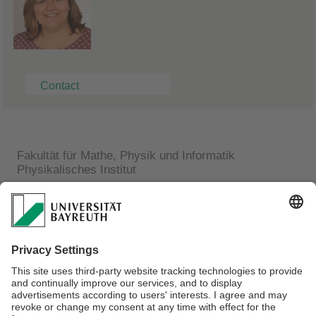
Contact
Fakultät für Mathe, Physik und Informatik
Physikalisches Institut
Linda Raithel
Technical Assistant
Lehrstuhl für Experimentalphysik III
Universitätstr.30
D 95440 Bayreuth
Phone: +49 921 55 3808
E-mail:
linda.raithel@uni-bayreuth.de