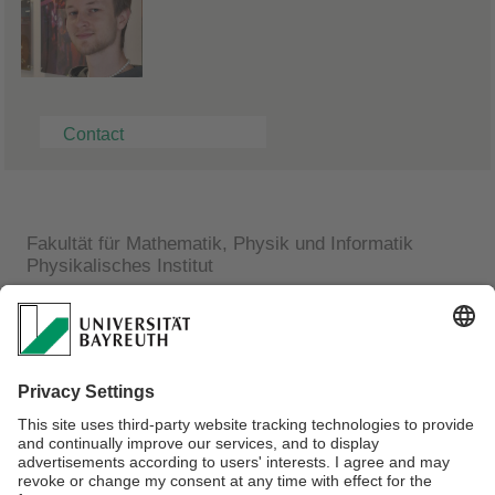
Contact
Fakultät für Mathematik, Physik und Informatik
Physikalisches Institut
Sebastian Stadler
PhD Student
Lehrstuhl für Experimentalphysik III
Universitätstr.30
D 95440 Bayreuth
Phone: +49 (0) 921 55 3809
E-mail:
sebastian.stadler@uni-bayreuth.de